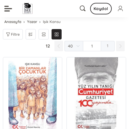
Kaydol
Anasayfa
Yazar
Işık Kansu
Filtre
12
1