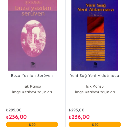
Buza Yazılan Serüven
Yeni Sağ Yeni Aldatmaca
Işık Kansu
Işık Kansu
İmge Kitabevi Yayınları
İmge Kitabevi Yayınları
Mustafa Gazalcı
Sadun Aren
₺
295,00
₺
295,00
236,00
236,00
₺
₺
%20
%20