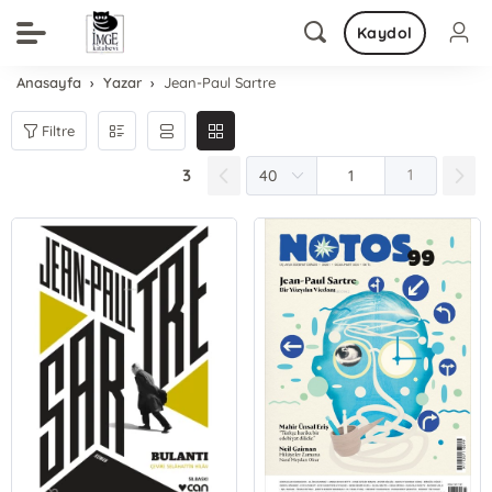
Kaydol
Anasayfa
Yazar
Jean-Paul Sartre
Filtre
3
1