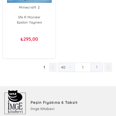
Minecraft 2
Sfe R Monster
Epsilon Yayınevi
Sarah Graley
John j. Hill
295,00
₺
1
1
Peşin Fiyatına 6 Taksit
İmge Kitabevi