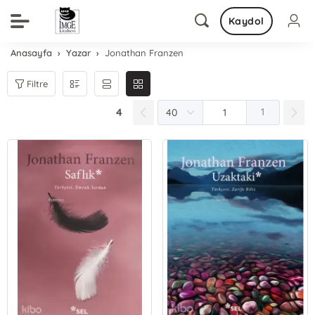
Kaydol
Anasayfa
Yazar
Jonathan Franzen
Filtre
4
1