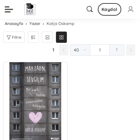
Kaydol
Anasayfa
Yazar
Katja Oskamp
Filtre
1
1