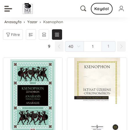
Kaydol
Anasayfa
Yazar
Ksenophon
Filtre
9
1