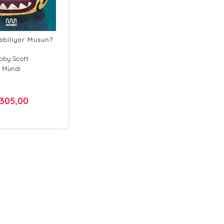
ebiliyor Musun?
ibby Scott
cca Westcoat
Mundi
305,00