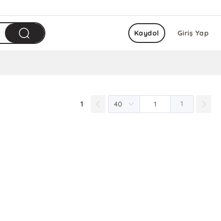
Kaydol
Giriş Yap
1
1