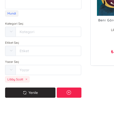
Mundi
Beni Gör
Kategori Seç
L
Rebe
Etiket Seç
₺
Yazar Seç
Libby Scott
Yenile