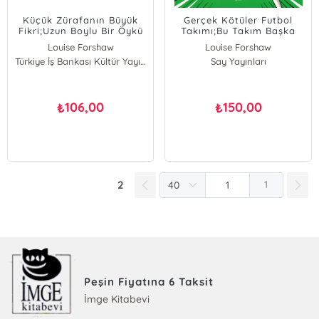
Küçük Zürafanın Büyük
Gerçek Kötüler Futbol
Fikri;Uzun Boylu Bir Öykü
Takımı;Bu Takım Başka
Takım!
Louise Forshaw
Louise Forshaw
Benjamin Richards
Türkiye İş Bankası Kültür Yayınları
Say Yayınları
106,00
150,00
₺
₺
2
1
Peşin Fiyatına 6 Taksit
İmge Kitabevi