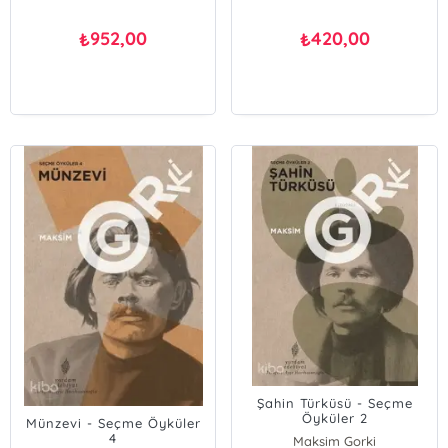
952,00
420,00
₺
₺
Şahin Türküsü - Seçme
Öyküler 2
Münzevi - Seçme Öyküler
4
Maksim Gorki