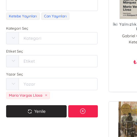
Ketebe Yayınları
Can Yayınları
İki Yalnızl
Kategori Seç
Gabriel
Mario
Kete
Etiket Seç
₺
Yazar Seç
Mario Vargas Llosa
Yenile