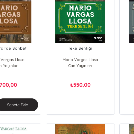
al'de Sohbet
Teke Şenliği
 Vargas Llosa
Mario Vargas Llosa
n Yayınları
Can Yayınları
700,00
550,00
₺
Sepete Ekle