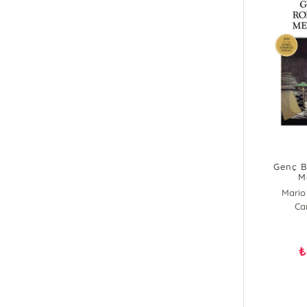
Genç B
M
Mario
Ca
₺