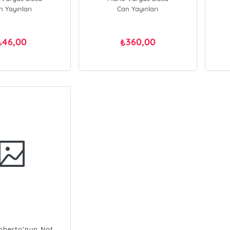
n Yayınları
Can Yayınları
46,00
360,00
₺
₺
oberto'nun Not