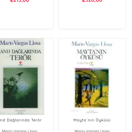
₺
₺
nd Dağlarında Terör
Mayta´nın Öyküsü
Mario Vargas Llosa
Mario Vargas Llosa