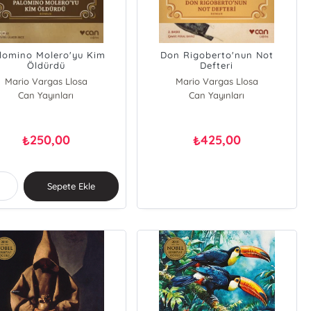
lomino Molero'yu Kim
Don Rigoberto'nun Not
Öldürdü
Defteri
Mario Vargas Llosa
Mario Vargas Llosa
Can Yayınları
Can Yayınları
250,00
425,00
₺
₺
Sepete Ekle