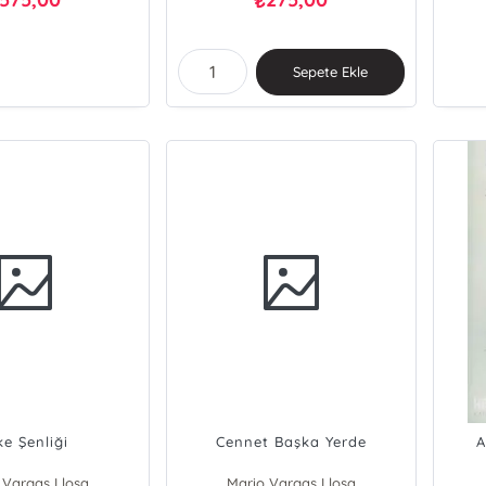
₺
Sepete Ekle
ke Şenliği
Cennet Başka Yerde
A
 Vargas Llosa
Mario Vargas Llosa