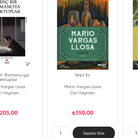
ir Romancıya
Yeşil Ev
ektuplar
 Vargas Llosa
Mario Vargas Llosa
n Yayınları
Can Yayınları
205,00
550,00
₺
Sepete Ekle