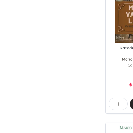
Katedr
Mario
Ca
₺