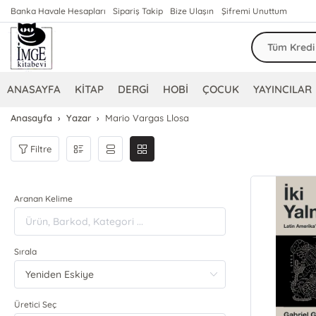
Banka Havale Hesapları
Sipariş Takip
Bize Ulaşın
Şifremi Unuttum
ANASAYFA
KİTAP
DERGİ
HOBİ
ÇOCUK
YAYINCILAR
Anasayfa
Yazar
Mario Vargas Llosa
Filtre
Aranan Kelime
Sırala
Üretici Seç