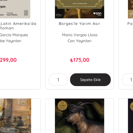
ık;Latin Amerika’da
Borges’le Yarım Asır
Pa
Roman
 Garcia Marquez
Mario Vargas Llosa
 Vargas Llosa
be Yayınları
Can Yayınları
299,00
175,00
₺
Sepete Ekle