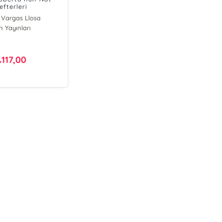
efterleri
 Vargas Llosa
n Yayınları
117,00
₺