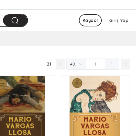
Kaydol
Giriş Yap
21
1