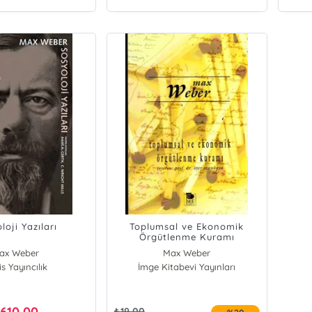
loji Yazıları
Toplumsal ve Ekonomik
Örgütlenme Kuramı
ax Weber
Max Weber
s Yayıncılık
İmge Kitabevi Yayınları
610,00
₺
19,00