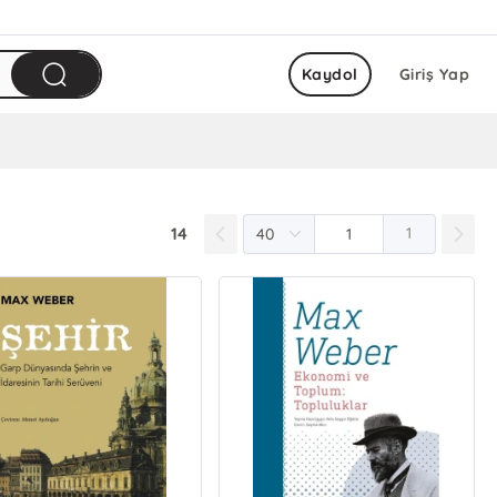
Kaydol
Giriş Yap
14
1