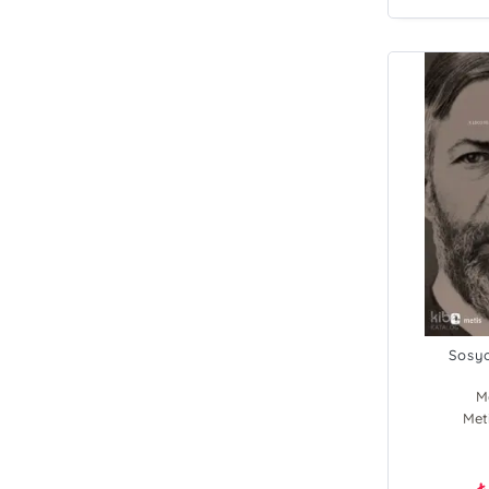
Sosyo
M
Meti