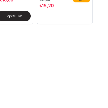
₺
%20
15,20
₺
Sepete Ekle