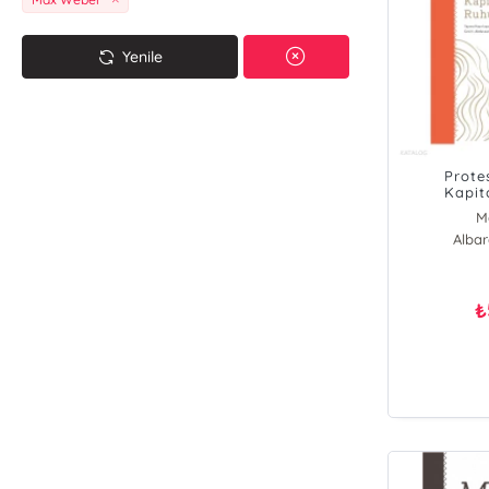
Yenile
Prote
Kapit
M
Albar
₺