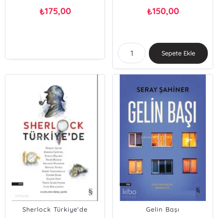
175,00
150,00
₺
₺
Sepete Ekle
Sherlock Türkiye'de
Gelin Başı