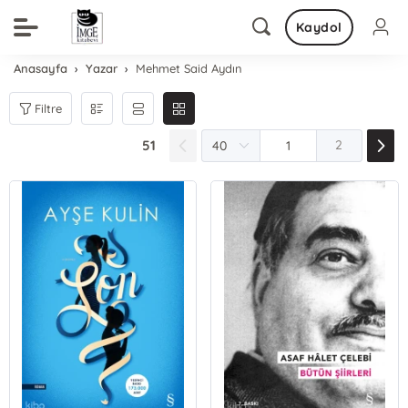
Kaydol
Anasayfa
Yazar
Mehmet Said Aydın
Filtre
51
2