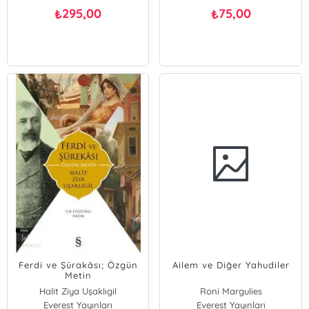
295,00
75,00
₺
₺
Ferdi ve Şürakâsı; Özgün
Ailem ve Diğer Yahudiler
Metin
Halit Ziya Uşaklıgil
Roni Margulies
Everest Yayınları
Everest Yayınları