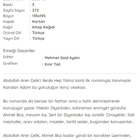
Baskı
:
3
Sayfa Sayısı
:
272
Boyut
:
135x195
Kapak
:
Karton
Kağıt
:
Kitap Kağıdı
Orjinal Dili
:
Türkçe
Yayın Dili
:
Türkçe
Emeği Geçenler
Editör
:
Mehmet Said Aydın
Grafiker
:
Emir Tali
Abdullah Aren Çelik'i İlerde Hep Yalnız isimli ilk romanıyla tanımıştık.
Kandan Adam bu yolculuğun ikinci vesikası.
Bu romanda da benzer bir hattan ama o hattı derinleştirerek
konuşuyor yazar. Mekân Diyarbakır, kahraman emniyet görevlisi
Ahmet Boz, mevsim kış. Sert bir Diyarbakır kışı üstelik. Cinayetler, faili
meçhuller, arşiv odaları, müzeler, tarihî sesler, bugünden konuşanlar...
Abdullah Aren Çelik, Ahmet Boz kadar yaralı bir karakter üzerinden,