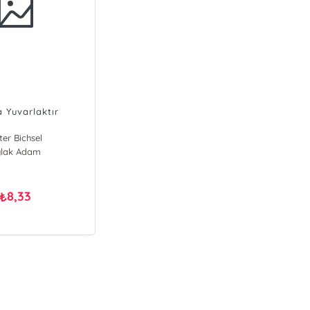
 Yuvarlaktır
ter Bichsel
ylak Adam
8,33
₺