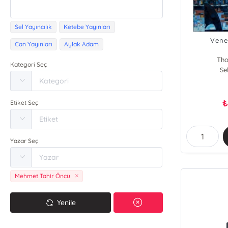
Sel Yayıncılık
Ketebe Yayınları
Vene
Can Yayınları
Aylak Adam
Th
Kategori Seç
Se
Etiket Seç
Yazar Seç
Mehmet Tahir Öncü
Yenile