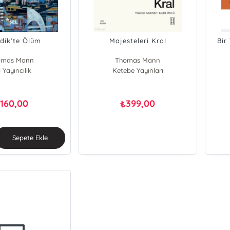
dik'te Ölüm
Majesteleri Kral
Bir
omas Mann
Thomas Mann
l Yayıncılık
Ketebe Yayınları
160,00
399,00
₺
₺
Sepete Ekle