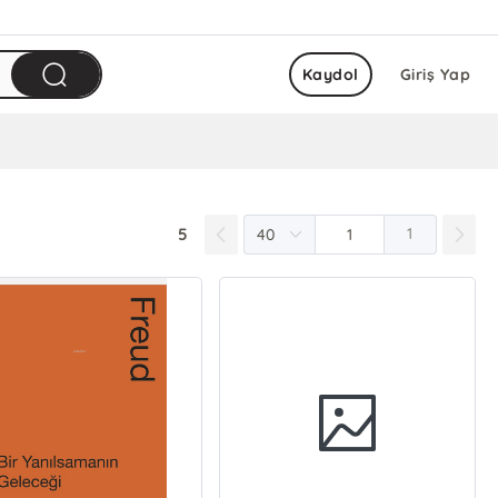
Kaydol
Giriş Yap
5
1