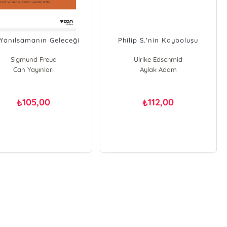
 Yanılsamanın Geleceği
Philip S.'nin Kayboluşu
Sigmund Freud
Ulrike Edschmid
Can Yayınları
Aylak Adam
105,00
112,00
₺
₺