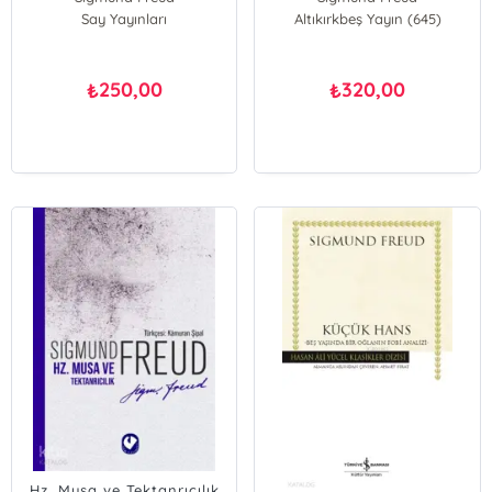
Say Yayınları
Altıkırkbeş Yayın (645)
250,00
320,00
₺
₺
Hz. Musa ve Tektanrıcılık