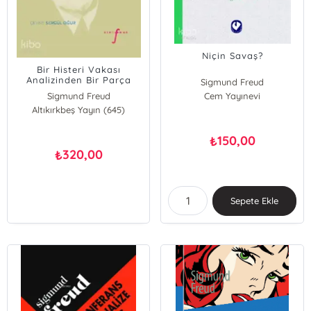
Niçin Savaş?
Bir Histeri Vakası
Analizinden Bir Parça
Sigmund Freud
(1905)
Sigmund Freud
Cem Yayınevi
Altıkırkbeş Yayın (645)
150,00
₺
320,00
₺
Sepete Ekle