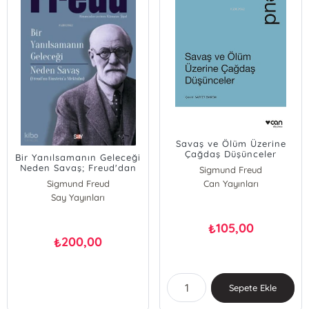
Savaş ve Ölüm Üzerine
Çağdaş Düşünceler
Bir Yanılsamanın Geleceği
Neden Savaş; Freud'dan
Sigmund Freud
Einstein'a Mektuplar
Sigmund Freud
Can Yayınları
Say Yayınları
105,00
₺
200,00
₺
Sepete Ekle