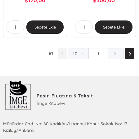
170,00
300,00
₺
₺
Sepete Ekle
Sepete Ekle
61
2
Peşin Fiyatına 6 Taksit
İmge Kitabevi
Mühürdar Cad. No: 80 Kadıköy/İstanbul Konur Sokak No: 17
Kızılay/Ankara