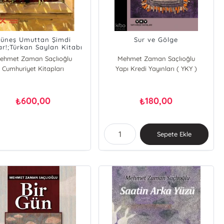
üneş Umuttan Şimdi
Sur ve Gölge
r!;Türkan Saylan Kitabı
ehmet Zaman Saçlıoğlu
Mehmet Zaman Saçlıoğlu
Cumhuriyet Kitapları
Türkan Saylan
Yapı Kredi Yayınları ( YKY )
600,00
180,00
₺
₺
Sepete Ekle