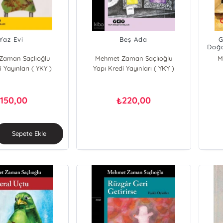
Yaz Evi
Beş Ada
G
Doğa
Zaman Saçlıoğlu
Mehmet Zaman Saçlıoğlu
M
 Yayınları ( YKY )
Yapı Kredi Yayınları ( YKY )
150,00
220,00
₺
₺
Sepete Ekle