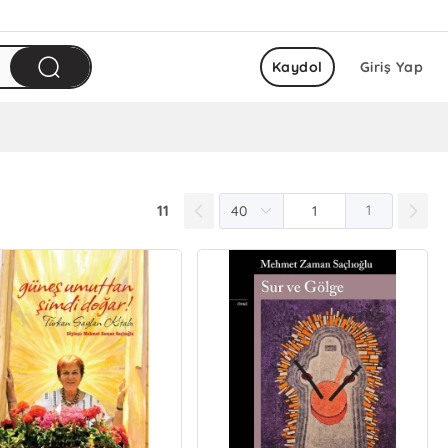
Kaydol
Giriş Yap
11
1