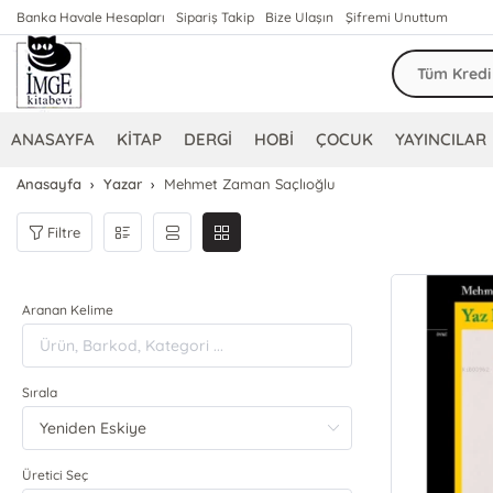
Banka Havale Hesapları
Sipariş Takip
Bize Ulaşın
Şifremi Unuttum
ANASAYFA
KİTAP
DERGİ
HOBİ
ÇOCUK
YAYINCILAR
Anasayfa
Yazar
Mehmet Zaman Saçlıoğlu
Filtre
Aranan Kelime
Sırala
Üretici Seç