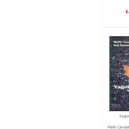
₺
Yağm
Melih Cevde