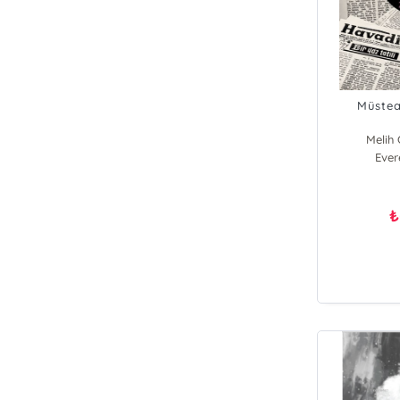
Müstea
Melih
Ever
₺