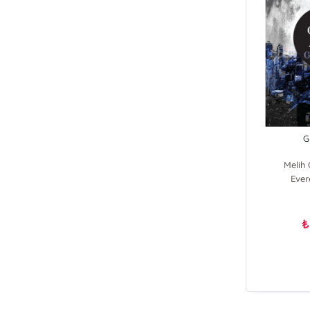
G
Melih
Ever
₺