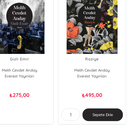
Gizli Emir
Raziye
Melih Cevdet Anday
Melih Cevdet Anday
Everest Yayınları
Everest Yayınları
275,00
495,00
₺
₺
Sepete Ekle