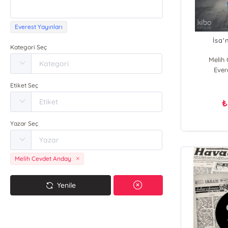
Everest Yayınları
İsa'
Kategori Seç
Melih
Ever
Etiket Seç
₺
Yazar Seç
Melih Cevdet Anday
Yenile