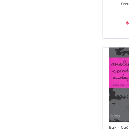
Ever
A
Melih
Bakır Çağı