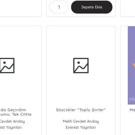
Sepete Ekle
da Geçirdim
Sözcükler "Toplu Şiirler"
Me
umu; Tek Ciltte
 Cevdet Anday
Melih Cevdet Anday
est Yayınları
Everest Yayınları