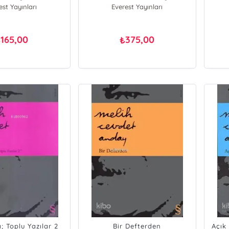
est Yayınları
rif Damar
Everest Yayınları
 Cevdet Anday
165,00
375,00
₺
₺
; Toplu Yazılar 2
Bir Defterden
Açık