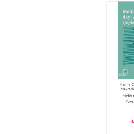
Melih 
Mikado
Melih
Ever