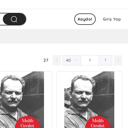
Kaydol
Giriş Yap
27
1