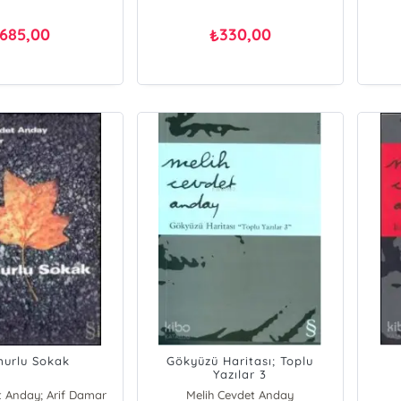
685,00
330,00
₺
urlu Sokak
Gökyüzü Haritası; Toplu
Yazılar 3
t Anday; Arif Damar
Melih Cevdet Anday