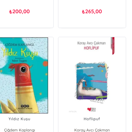
200,00
265,00
₺
₺
Yıldız Kuşu
Hoflipuf
Çiğdem Kaplangı
Koray Avcı Çakman