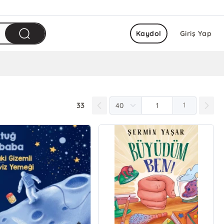
Kaydol
Giriş Yap
33
1