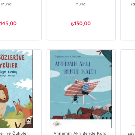
Mundi
Mundi
Ya
145,00
130,00
₺
₺
lerine Öyküler
Annemin Aklı Bende Kaldı
Eyv