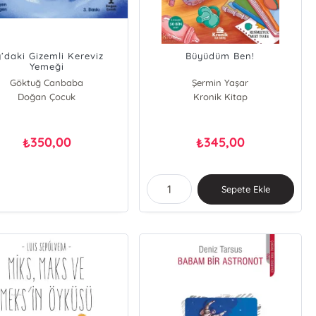
’daki Gizemli Kereviz
Büyüdüm Ben!
Yemeği
Göktuğ Canbaba
Şermin Yaşar
Doğan Çocuk
Kronik Kitap
350,00
345,00
₺
₺
Sepete Ekle