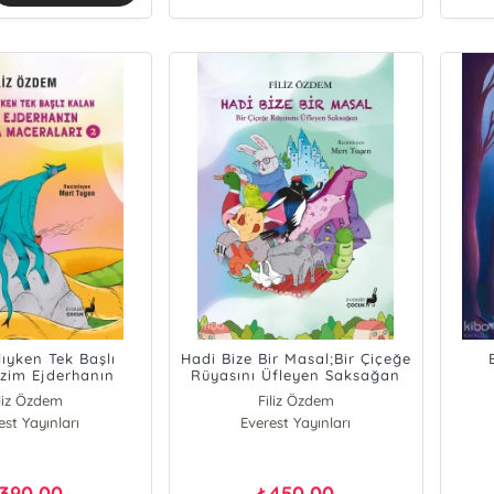
lıyken Tek Başlı
Hadi Bize Bir Masal;Bir Çiçeğe
izim Ejderhanın
Rüyasını Üfleyen Saksağan
 Maceraları 2
iliz Özdem
Filiz Özdem
est Yayınları
Everest Yayınları
390,00
450,00