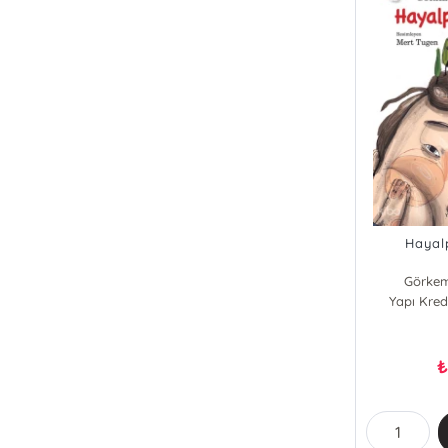
Hayal
Görkem
Yapı Kredi