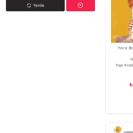
Yenile
Yara B
N
Yapı Kredi
₺