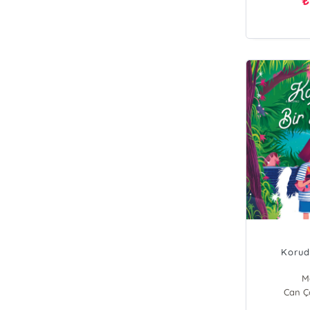
₺
Korud
M
Can Ço