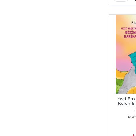
Yedi Baş
Kalan B
Harika
F
Ever