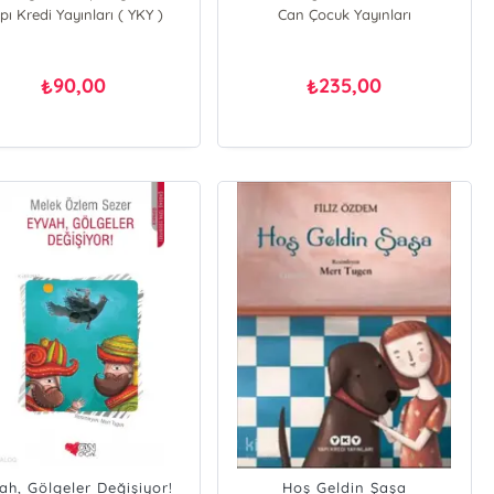
pı Kredi Yayınları ( YKY )
Can Çocuk Yayınları
90,00
235,00
₺
₺
ah, Gölgeler Değişiyor!
Hoş Geldin Şaşa