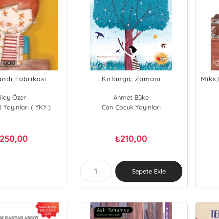
andı Fabrikası
Kırlangıç Zamanı
Miks
ilay Özer
Ahmet Büke
 Yayınları ( YKY )
Can Çocuk Yayınları
250,00
210,00
₺
Sepete Ekle