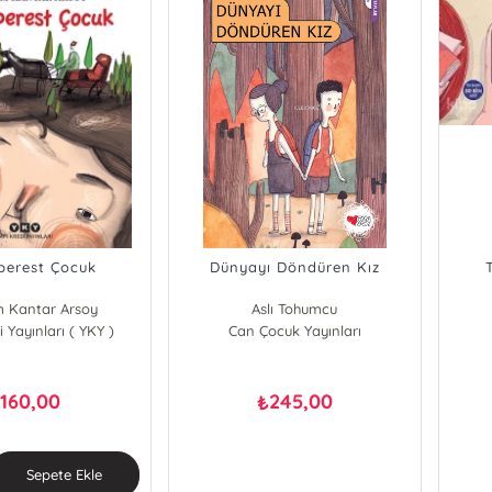
perest Çocuk
Dünyayı Döndüren Kız
 Kantar Arsoy
Aslı Tohumcu
 Yayınları ( YKY )
Can Çocuk Yayınları
160,00
245,00
₺
₺
Sepete Ekle