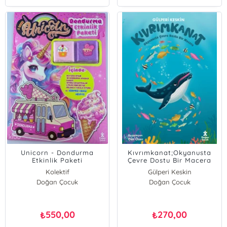
Unicorn - Dondurma
Kıvrımkanat;Okyanusta
Etkinlik Paketi
Çevre Dostu Bir Macera
Kolektif
Gülperi Keskin
Doğan Çocuk
Doğan Çocuk
550,00
270,00
₺
₺