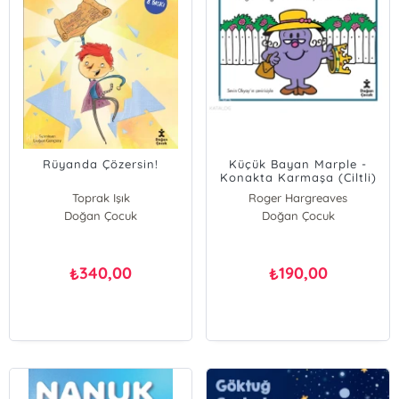
Rüyanda Çözersin!
Küçük Bayan Marple -
Konakta Karmaşa (Ciltli)
Toprak Işık
Roger Hargreaves
Doğan Çocuk
Agatha Christie
Doğan Çocuk
340,00
190,00
₺
₺