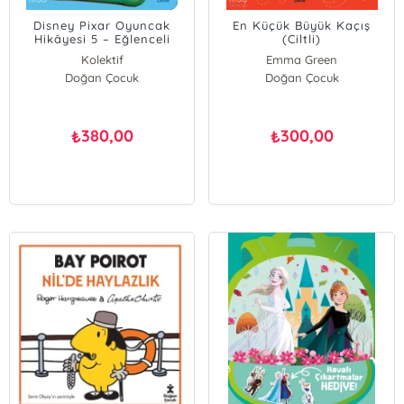
Disney Pixar Oyuncak
En Küçük Büyük Kaçış
Hikâyesi 5 – Eğlenceli
(Ciltli)
Boyama ve Etkinlik
Kolektif
Emma Green
Kitabım (Ciltli)
Doğan Çocuk
Doğan Çocuk
380,00
300,00
₺
₺