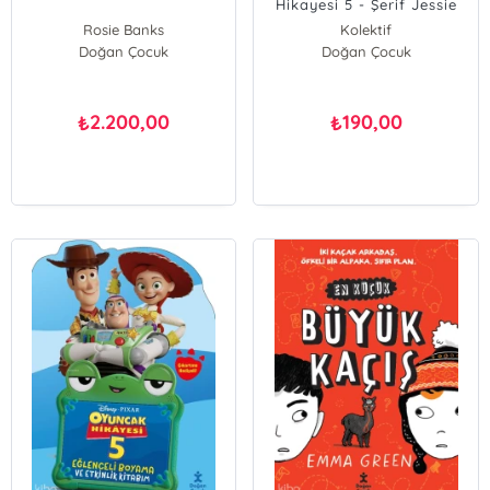
Hikayesi 5 - Şerif Jessie
ve Şerif Yardımcısı Buzz
Rosie Banks
Kolektif
(Ciltli)
Doğan Çocuk
Doğan Çocuk
2.200,00
190,00
₺
₺