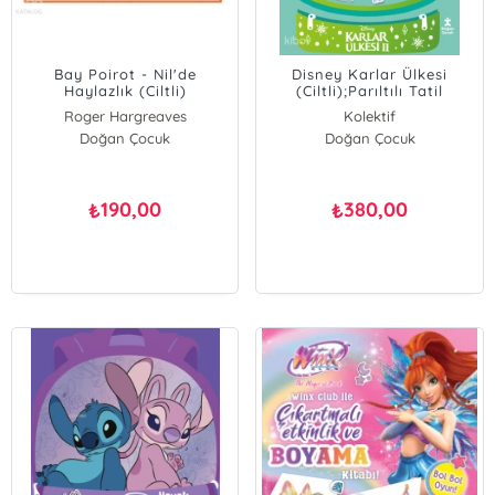
Bay Poirot - Nil'de
Disney Karlar Ülkesi
Haylazlık (Ciltli)
(Ciltli);Parıltılı Tatil
Çantam Etkinlik ve
Roger Hargreaves
Kolektif
Boyama Kitabı
Agatha Christie
Doğan Çocuk
Doğan Çocuk
190,00
380,00
₺
₺