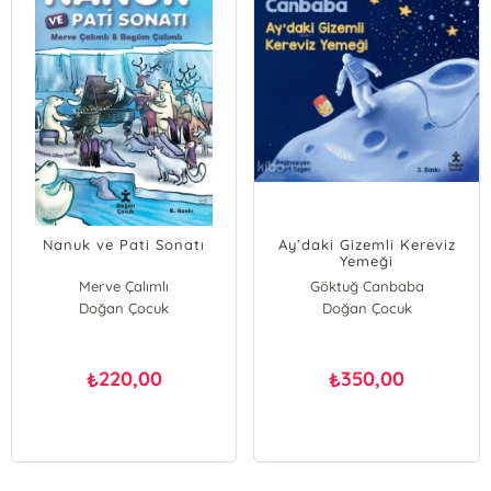
Nanuk ve Pati Sonatı
Ay’daki Gizemli Kereviz
Yemeği
Merve Çalımlı
Göktuğ Canbaba
Begüm Çalımlı
Doğan Çocuk
Doğan Çocuk
220,00
350,00
₺
₺