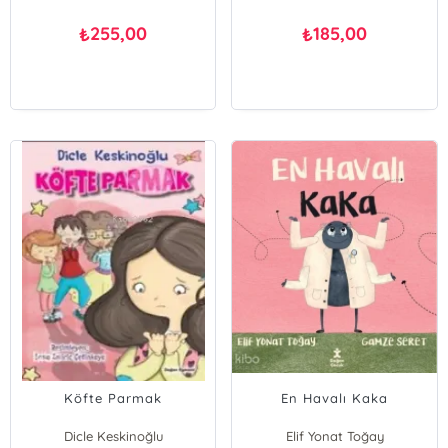
255,00
185,00
₺
₺
Köfte Parmak
En Havalı Kaka
Dicle Keskinoğlu
Elif Yonat Toğay