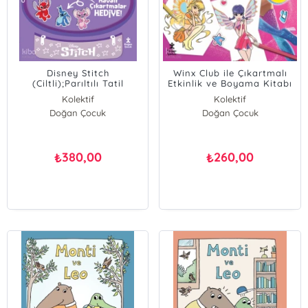
Disney Stitch
Winx Club ile Çıkartmalı
(Ciltli);Parıltılı Tatil
Etkinlik ve Boyama Kitabı
Çantam Etkinlik ve
(Ciltli)
Kolektif
Kolektif
Boyama Kitabı
Doğan Çocuk
Doğan Çocuk
380,00
260,00
₺
₺