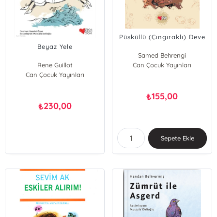
Püsküllü (Çıngıraklı) Deve
Beyaz Yele
Samed Behrengi
Rene Guillot
Can Çocuk Yayınları
Can Çocuk Yayınları
155,00
₺
230,00
₺
Sepete Ekle