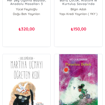
Her Şey Oyunla Başladı;
Barış Çocuk; Atatürk'le
Anadolu Masalları 3
Kurtuluş Savaşı'nda
Yücel Feyzioğlu
Bilgin Adalı
Doğu Batı Yayınları
Yapı Kredi Yayınları ( YKY )
320,00
150,00
₺
₺