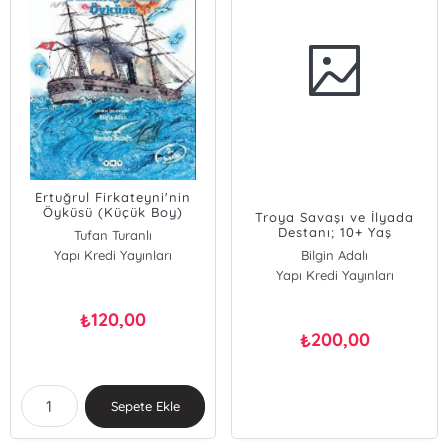
Ertuğrul Firkateyni'nin
Öyküsü (Küçük Boy)
Troya Savaşı ve İlyada
2.baskı
Destanı; 10+ Yaş
Tufan Turanlı
Yapı Kredi Yayınları
Bilgin Adalı
Yapı Kredi Yayınları
120,00
₺
200,00
₺
Sepete Ekle