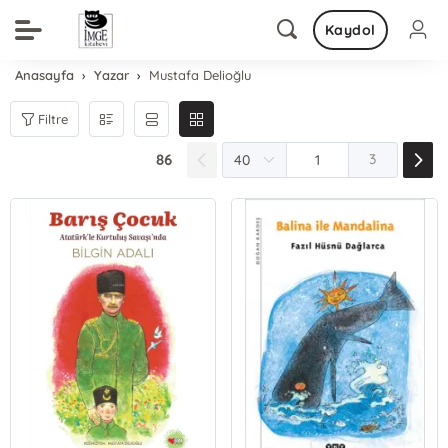
Kaydol
Anasayfa
Yazar
Mustafa Delioğlu
Filtre
86
3