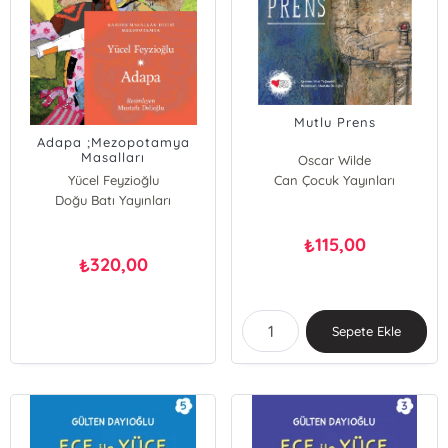
Mutlu Prens
Adapa ;Mezopotamya
Masalları
Oscar Wilde
Yücel Feyzioğlu
Can Çocuk Yayınları
Doğu Batı Yayınları
115,00
₺
320,00
₺
Sepete Ekle