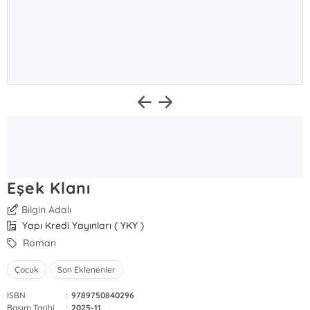
Eşek Klanı
Bilgin Adalı
Yapı Kredi Yayınları ( YKY )
Roman
Çocuk
Son Eklenenler
ISBN
:
9789750840296
Basım Tarihi
:
2025-11