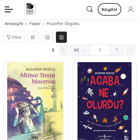
Kaydol
Anasayfa
Yazar
Muzaffer Özgüleş
Filtre
6
1