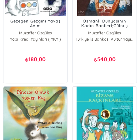
Gezegen Gezgini Yavaş
Osmanlı Dünyasının
Adım
Kadın Banileri;Gülnuş
Sultan ve Mimari Mirası
Muzaffer Özgüleş
Muzaffer Özgüleş
Yapı Kredi Yayınları ( YKY )
Türkiye İş Bankası Kültür Yayınları
180,00
540,00
₺
₺