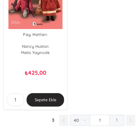
Fay Hatları
Nancy Huston
Metis Yayıncılık
425,00
₺
Sepete Ekle
3
1