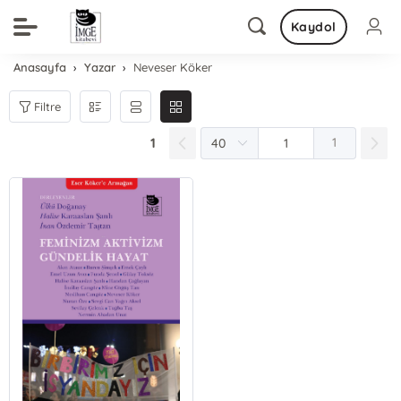
Kaydol
Anasayfa
Yazar
Neveser Köker
Filtre
1
1