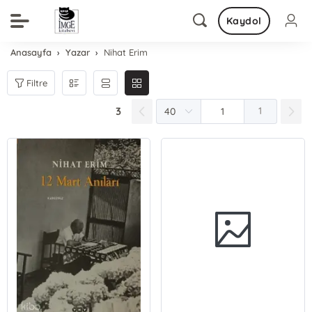
Kaydol
Anasayfa
Yazar
Nihat Erim
Filtre
3
1