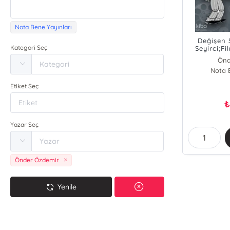
Nota Bene Yayınları
Değişen 
Kategori Seç
Seyirci;Fi
Altern
Önd
Nota 
Etiket Seç
Yazar Seç
Önder Özdemir
Yenile