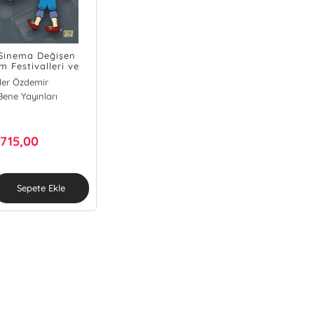
Sinema Değişen
lm Festivalleri ve
atif Arayışlar
er Özdemir
Bene Yayınları
715,00
₺
Sepete Ekle