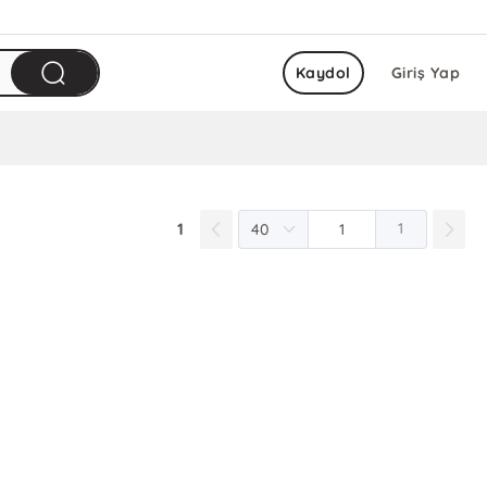
Kaydol
Giriş Yap
1
1