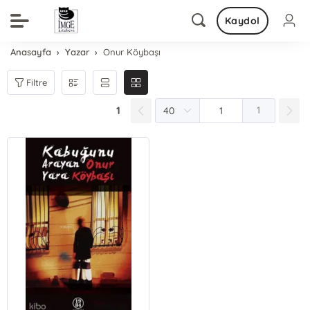
Kaydol
Anasayfa
Yazar
Onur Köybaşı
Filtre
1
1