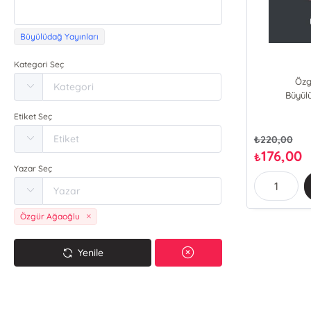
Büyülüdağ Yayınları
Kategori Seç
Özg
Büyül
Etiket Seç
₺
220,00
176,00
₺
Yazar Seç
Özgür Ağaoğlu
Yenile