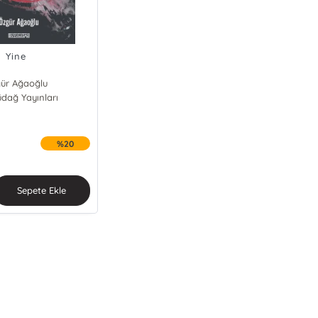
Yine
ür Ağaoğlu
üdağ Yayınları
%20
Sepete Ekle