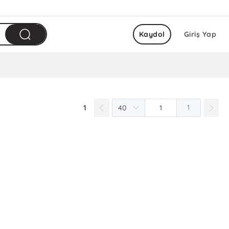
Kaydol
Giriş Yap
1
1