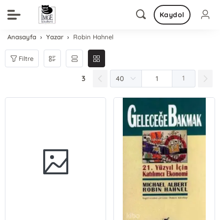
Kaydol
Anasayfa
Yazar
Robin Hahnel
Filtre
3
1