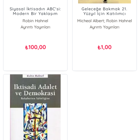
Siyasal İktisadın ABC'si:
Geleceğe Bakmak 21.
Modern Bir Yaklaşım
Yüzyıl İçin Katılımcı
Ekonomi
Robin Hahnel
Micheal Albert; Robin Hahnel
Ayrıntı Yayınları
Ayrıntı Yayınları
Micheal Albert
Robin Hahnel
100,00
1,00
₺
₺