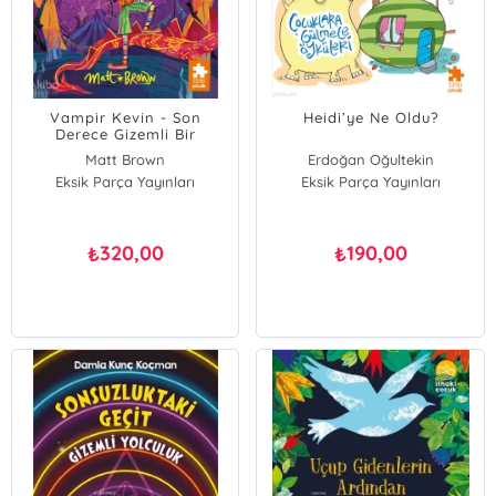
Vampir Kevin - Son
Heidi’ye Ne Oldu?
Derece Gizemli Bir
Canavar
Matt Brown
Erdoğan Oğultekin
Eksik Parça Yayınları
Eksik Parça Yayınları
320,00
190,00
₺
₺