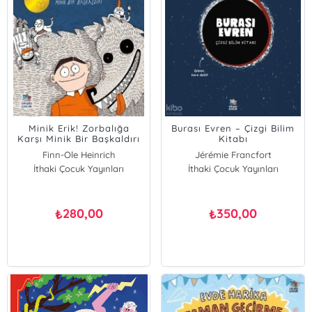
Minik Erik! Zorbalığa
Burası Evren – Çizgi Bilim
Karşı Minik Bir Başkaldırı
Kitabı
Finn-Ole Heinrich
Jérémie Francfort
İthaki Çocuk Yayınları
İthaki Çocuk Yayınları
Herji Francfort
280,00
350,00
₺
₺