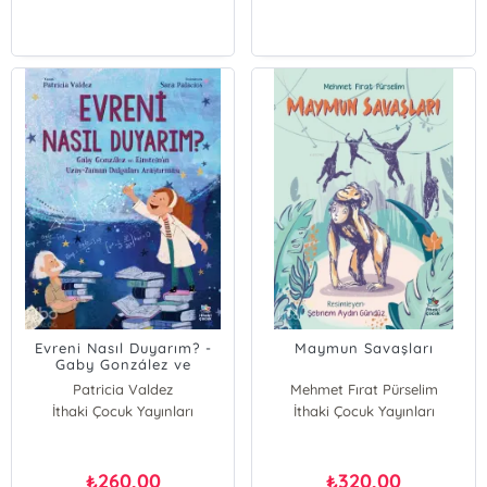
Evreni Nasıl Duyarım? -
Maymun Savaşları
Gaby González ve
Einstein’ın Uzay-Zaman
Patricia Valdez
Mehmet Fırat Pürselim
Dalgaları Araştırması
İthaki Çocuk Yayınları
İthaki Çocuk Yayınları
260,00
320,00
₺
₺