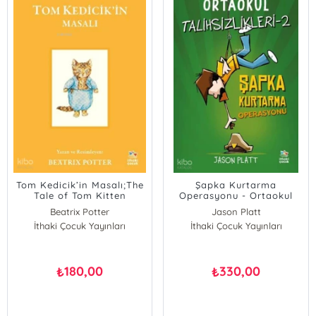
Tom Kedicik’in Masalı;The
Şapka Kurtarma
Tale of Tom Kitten
Operasyonu - Ortaokul
Talihsizlikleri-2
Beatrix Potter
Jason Platt
İthaki Çocuk Yayınları
İthaki Çocuk Yayınları
180,00
330,00
₺
₺