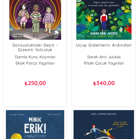
Sonsuzluktaki Geçit -
Uçup Gidenlerin Ardından
Gizemli Yolculuk
Damla Kunç Koçman
Sarah Ann Juckes
Eksik Parça Yayınları
İthaki Çocuk Yayınları
250,00
340,00
₺
₺