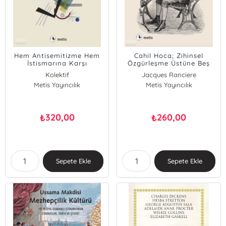
Hem Antisemitizme Hem
Cahil Hoca; Zihinsel
İstismarına Karşı
Özgürleşme Üstüne Beş
Ders
Kolektif
Jacques Ranciere
Metis Yayıncılık
Metis Yayıncılık
320,00
260,00
₺
₺
Sepete Ekle
Sepete Ekle