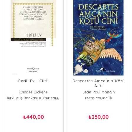
Perili Ev - Ciltli
Descartes Amca'nın Kötü
Cini
Charles Dickens
Jean Paul Mongin
Hesba Stretton
Türkiye İş Bankası Kültür Yayınları
Metis Yayıncılık
George Augustus Sala
Adelaide Anne Procter
Wilkie Collins
440,00
250,00
₺
₺
Elizabeth Gaskell