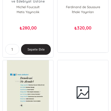
ve Edebiyat Üstüne
Konuşmalar
Michel Foucault
Ferdinand de Saussure
Metis Yayıncılık
İthaki Yayınları
280,00
320,00
₺
₺
Sepete Ekle