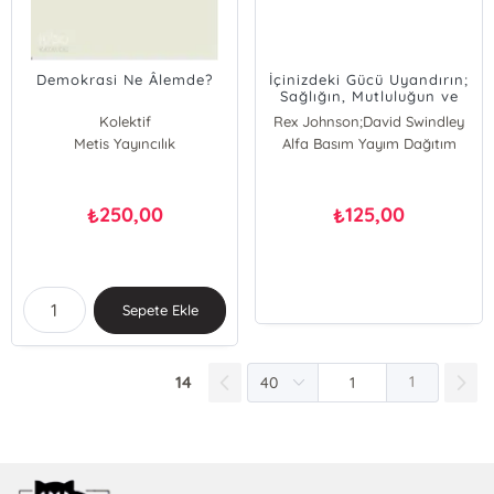
Demokrasi Ne Âlemde?
İçinizdeki Gücü Uyandırın;
Sağlığın, Mutluluğun ve
Başarının Sırrını Keşfedin
Kolektif
Rex Johnson;David Swindley
Metis Yayıncılık
Alfa Basım Yayım Dağıtım
Rex Johnson
David Swindley
250,00
125,00
₺
₺
Sepete Ekle
14
1