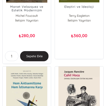
Manet Velazquez ve
Eleştiri ve İdeoloji
Estetik Modernizm
Michel Foucault
Terry Eagleton
İletişim Yayınları
İletişim Yayınları
280,00
360,00
₺
₺
Sepete Ekle