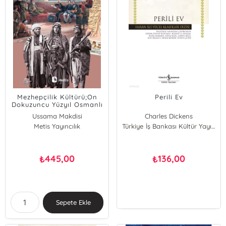
Mezhepçilik Kültürü;On
Perili Ev
Dokuzuncu Yüzyıl Osmanlı
Lübnanı’nda Cemaatler,
Ussama Makdisi
Charles Dickens
Tarih ve Şiddet
Metis Yayıncılık
Cumhur Atay
Hesba Stretton
Türkiye İş Bankası Kültür Yayınları
George Augustus Sala
Adelaide Anne Procter
Wilkie Collins
445,00
136,00
₺
₺
Elizabeth Gaskell
Sepete Ekle