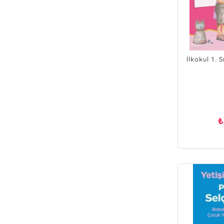
İlkokul 1. 
D
Se
₺