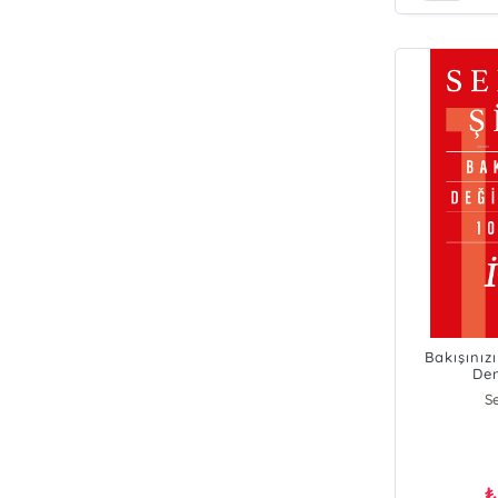
Bakışınız
Den
Se
₺