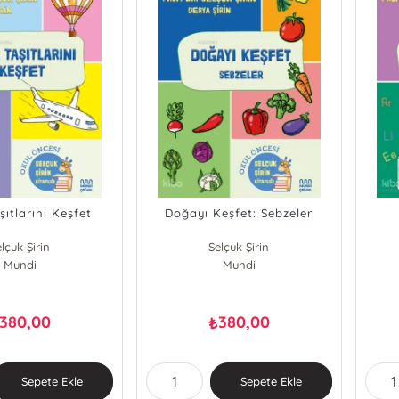
ıtlarını Keşfet
Doğayı Keşfet: Sebzeler
lçuk Şirin
Selçuk Şirin
erya Şirin
Mundi
Derya Şirin
Mundi
380,00
380,00
₺
Sepete Ekle
Sepete Ekle