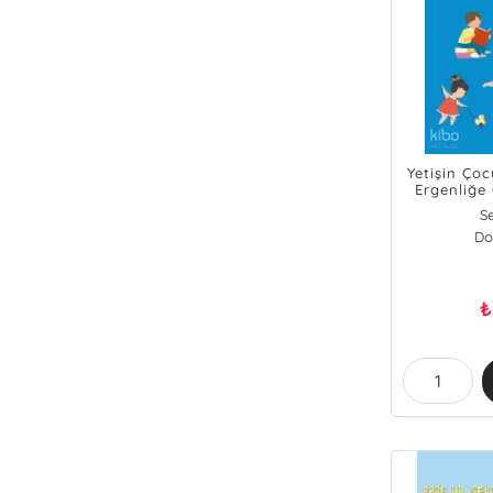
Yetişin Çoc
Ergenliğe
Se
Do
₺