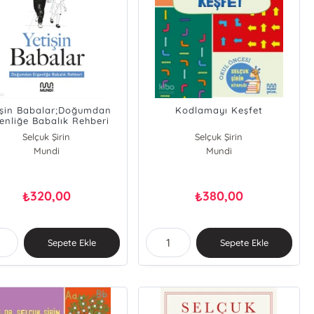
işin Babalar;Doğumdan
Kodlamayı Keşfet
enliğe Babalık Rehberi
Selçuk Şirin
Selçuk Şirin
Mundi
Derya Şirin
Mundi
320,00
380,00
₺
₺
Sepete Ekle
Sepete Ekle