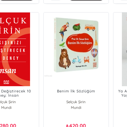
ı Değiştirecek 10
Benim İlk Sözlüğüm
Ya A
ey: İnsan
Yaş
lçuk Şirin
Selçuk Şirin
Mundi
Mundi
280,00
420,00
₺