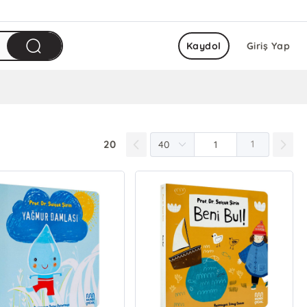
Kaydol
Giriş Yap
20
1