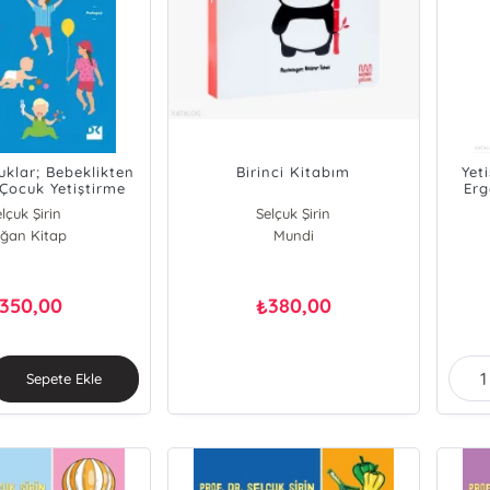
uklar; Bebeklikten
Birinci Kitabım
Yet
 Çocuk Yetiştirme
Erg
Kılavuzu
lçuk Şirin
Selçuk Şirin
ğan Kitap
Mundi
350,00
380,00
₺
Sepete Ekle