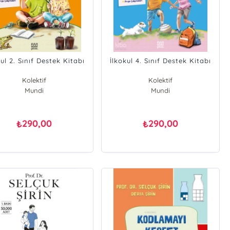
kul 2. Sınıf Destek Kitabı
İlkokul 4. Sınıf Destek Kitabı
Kolektif
Kolektif
Derya Şirin
Mundi
Derya Şirin
Mundi
Selçuk Şirin
Selçuk Şirin
290,00
290,00
₺
₺