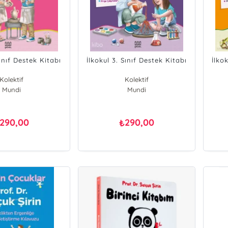
Sınıf Destek Kitabı
İlkokul 3. Sınıf Destek Kitabı
İlko
Kolektif
Kolektif
erya Şirin
Mundi
Derya Şirin
Mundi
lçuk Şirin
Selçuk Şirin
290,00
290,00
₺