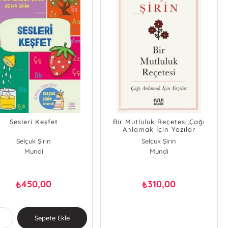
Sesleri Keşfet
Bir Mutluluk Reçetesi;Çağı
Anlamak İçin Yazılar
Selçuk Şirin
Selçuk Şirin
Derya Şirin
Mundi
Mundi
450,00
310,00
₺
₺
Sepete Ekle