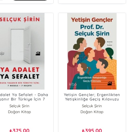
dalet Ya Sefalet - Daha
Yetişin Gençler; Ergenlikten
anır Bir Türkiye İçin 7
Yetişkinliğe Geçiş Kılavuzu
Mesele 7 Reçete
Selçuk Şirin
Selçuk Şirin
Doğan Kitap
Doğan Kitap
375,00
395,00
₺
₺