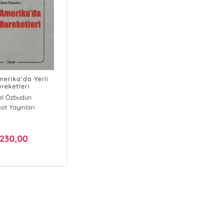
ar Demircan
n Şevki Bulut
mla Topbaş
 Betül Aras
an Yurdanur
merika'da Yerli
reketleri
el Özbudun
ot Yayınları
230,00