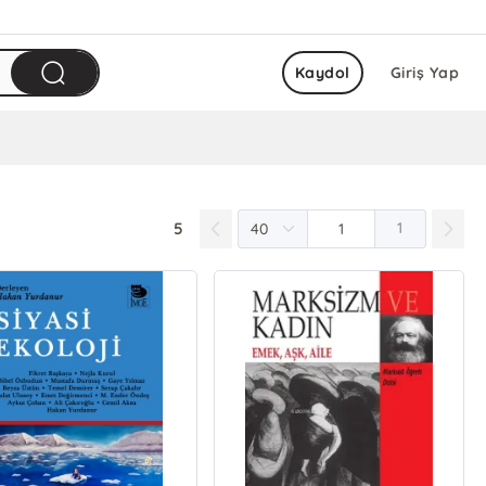
Kaydol
Giriş Yap
5
1