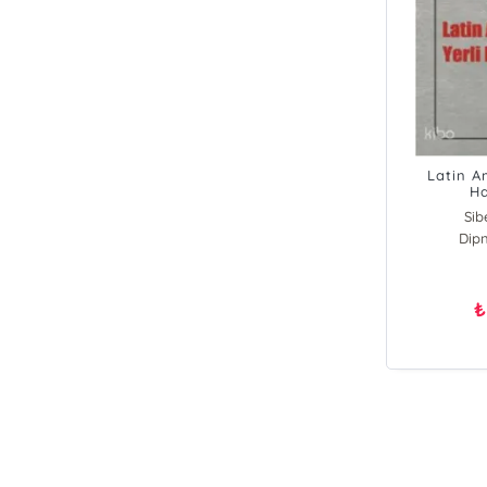
Pın
Fati
Da
Nur
Hak
Latin A
Ha
Sib
Dipn
₺