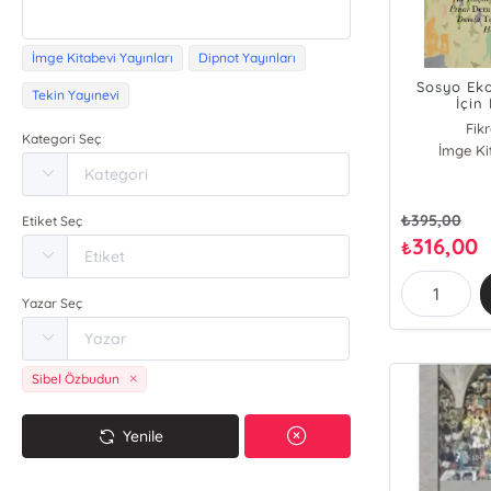
İmge Kitabevi Yayınları
Dipnot Yayınları
Sosyo Eko
Tekin Yayınevi
İçin
Fik
Kategori Seç
İmge Ki
N
Ha
Mus
Sib
₺
395,00
Etiket Seç
Te
316,00
₺
Sürey
İzz
Yazar Seç
M
Ç
Er
Fe
Sibel Özbudun
Me
T.
Yenile
Ay
Ali Y
Şe