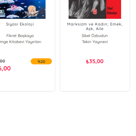
Siyasi Ekoloji
Marksizm ve Kadın; Emek,
Aşk, Aile
Fikret Başkaya
Sibel Özbudun
İmge Kitabevi Yayınları
Nejla Kurul
Tekin Yayınevi
Sibel Özbudun
Mustafa Durmuş
Gaye Yılmaz
35,00
₺
,00
%20
Beyza Üstün
6,00
Temel Demirer
Serap Çakalır
Talât Ulusoy
Emet Değirmenci
M. Ender Öndeş
Aykut Çoban
Ali Çakıroğlu
Cemil Aksu
Hakan Yurdanur