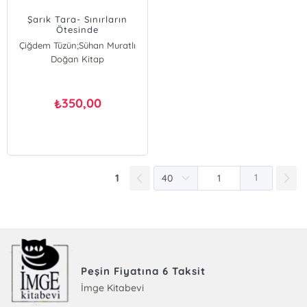
Şarık Tara- Sınırların
Ötesinde
Çiğdem Tüzün;Sühan Muratlı
Çiğdem Tüzün
Doğan Kitap
Sühan Muratlı
350,00
₺
1
1
Peşin Fiyatına 6 Taksit
İmge Kitabevi