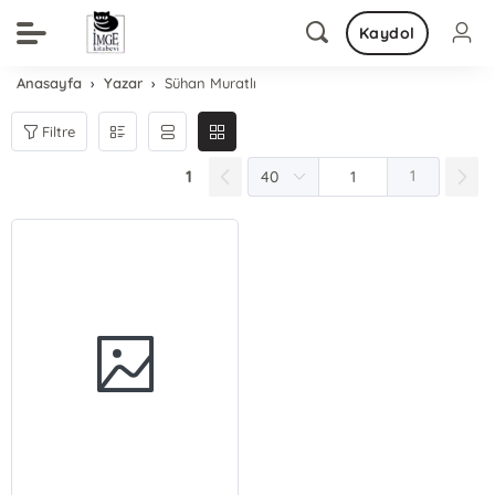
Kaydol
Anasayfa
Yazar
Sühan Muratlı
Filtre
1
1