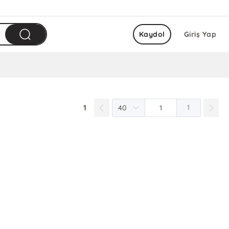
Kaydol
Giriş Yap
1
1