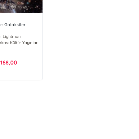
e Galaksiler
n Lightman
nkası Kültür Yayınları
a Pastuchiv
nna Chapman
168,00
₺