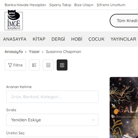
Banka Havale Hesapları
Sipariş Takip
Bize Ulaşın
Şifremi Unuttum
ANASAYFA
KİTAP
DERGİ
HOBİ
ÇOCUK
YAYINCILAR
Anasayfa
Yazar
Susanna Chapman
Filtre
Aranan Kelime
Sırala
Üretici Seç