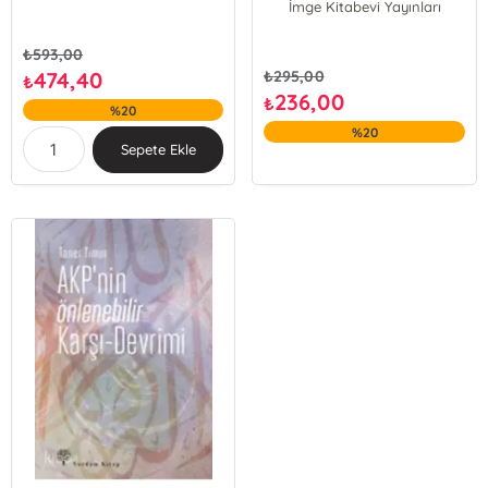
İmge Kitabevi Yayınları
₺
593,00
474,40
₺
295,00
₺
236,00
₺
%20
%20
Sepete Ekle