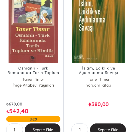
Osmanlı - Türk
İslam, Laiklik ve
Romanında Tarih Toplum
Aydınlanma Savaşı
ve Kimlik
Taner Timur
Taner Timur
İmge Kitabevi Yayınları
Yordam Kitap
380,00
₺
₺
678,00
542,40
₺
%20
Sepete Ekle
Sepete Ekle