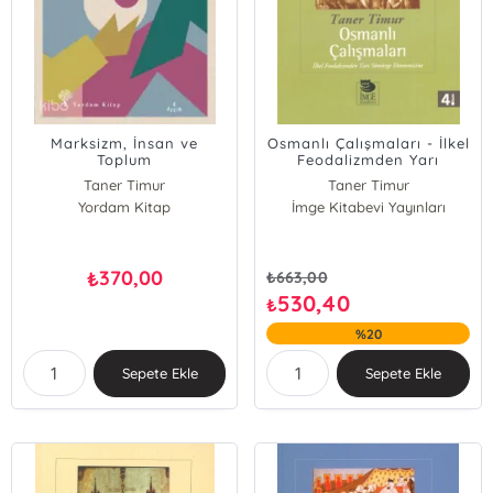
Marksizm, İnsan ve
Osmanlı Çalışmaları - İlkel
Toplum
Feodalizmden Yarı
Sömürge Ekonomisine
Taner Timur
Taner Timur
Yordam Kitap
İmge Kitabevi Yayınları
370,00
₺
₺
663,00
530,40
₺
%20
Sepete Ekle
Sepete Ekle