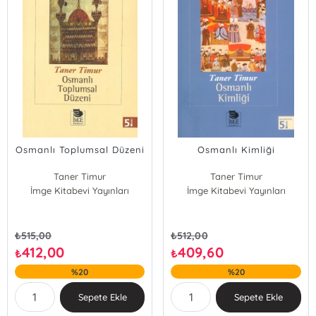
Osmanlı Toplumsal Düzeni
Osmanlı Kimliği
Taner Timur
Taner Timur
İmge Kitabevi Yayınları
İmge Kitabevi Yayınları
₺
515,00
₺
512,00
412,00
409,60
₺
₺
%20
%20
Sepete Ekle
Sepete Ekle