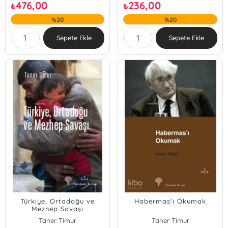
476,00
236,00
₺
₺
%20
%20
Sepete Ekle
Sepete Ekle
Türkiye, Ortadoğu ve
Habermas'ı Okumak
Mezhep Savaşı
Taner Timur
Taner Timur