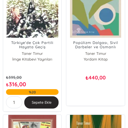
Türkiye'de Çok Partili
Popülizm Dalgası, Sivil
Hayata Geçiş
Darbeler ve Osmanlı
Hülyası; 2016-2020:
Taner Timur
Taner Timur
Olaylar ve Yorumlar
İmge Kitabevi Yayınları
Yordam Kitap
440,00
₺
₺
395,00
316,00
₺
%20
Sepete Ekle