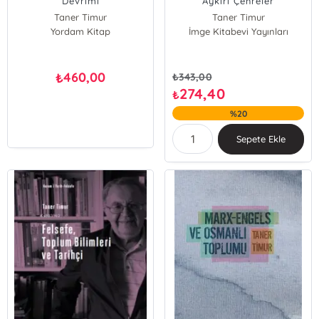
Devrimi
Aykırı Çehreler
Taner Timur
Taner Timur
Yordam Kitap
İmge Kitabevi Yayınları
460,00
₺
₺
343,00
274,40
₺
%20
Sepete Ekle