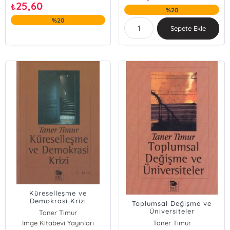
25,60
₺
%20
%20
Sepete Ekle
Küreselleşme ve
Demokrasi Krizi
Toplumsal Değişme ve
Üniversiteler
Taner Timur
İmge Kitabevi Yayınları
Taner Timur