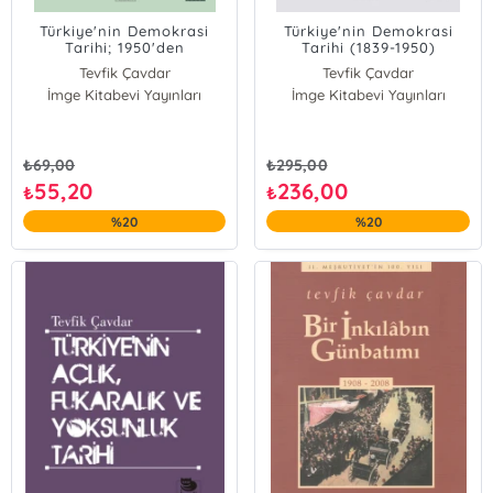
Türkiye'nin Demokrasi
Türkiye'nin Demokrasi
Tarihi; 1950'den
Tarihi (1839-1950)
Günümüze
Tevfik Çavdar
Tevfik Çavdar
İmge Kitabevi Yayınları
İmge Kitabevi Yayınları
₺
69,00
₺
295,00
55,20
236,00
₺
₺
%20
%20