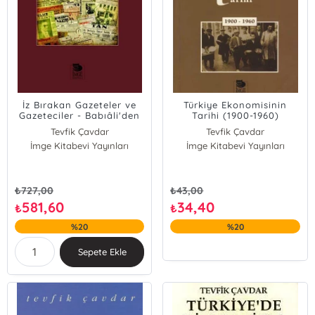
İz Bırakan Gazeteler ve
Türkiye Ekonomisinin
Gazeteciler - Babıâli'den
Tarihi (1900-1960)
Geriye Ne Kaldı?
Tevfik Çavdar
Tevfik Çavdar
İmge Kitabevi Yayınları
İmge Kitabevi Yayınları
₺
727,00
₺
43,00
581,60
34,40
₺
₺
%20
%20
Sepete Ekle