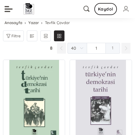
Kaydol
Anasayfa
Yazar
Tevfik Çavdar
Filtre
8
1