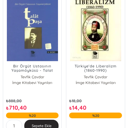
Bir Örgüt Ustasının
Türkiye'de Liberalizm
Yaşamöyküsü - Talat
(1860-1990)
Paşa
Tevfik Çavdar
Tevfik Çavdar
İmge Kitabevi Yayınları
İmge Kitabevi Yayınları
₺
888,00
₺
18,00
710,40
14,40
₺
₺
%20
%20
Sepete Ekle