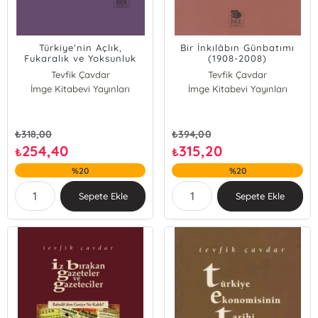
Türkiye'nin Açlık,
Bir İnkılâbın Günbatımı
Fukaralık ve Yoksunluk
(1908-2008)
Tarihi
Tevfik Çavdar
Tevfik Çavdar
İmge Kitabevi Yayınları
İmge Kitabevi Yayınları
₺
318,00
₺
394,00
254,40
315,20
₺
₺
%20
%20
Sepete Ekle
Sepete Ekle