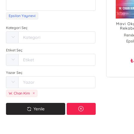
Epsilon Yayınevi
Mavi Ok
Kategori Seç
Rekabe
René
Epsi
W.
Etiket Seç
₺
Yazar Seç
W. Chan Kim
Yenile