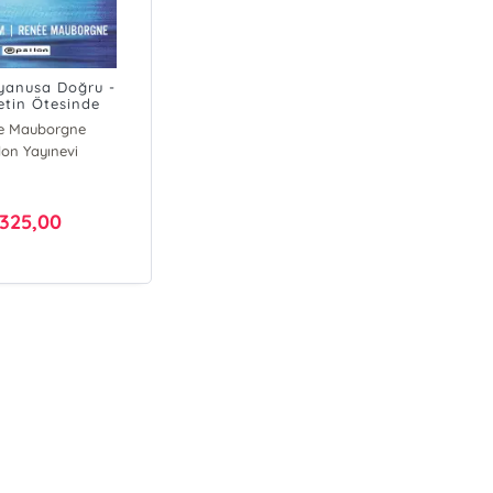
yanusa Doğru -
tin Ötesinde
e Mauborgne
lon Yayınevi
 Chan Kim
325,00