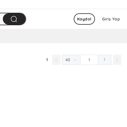
Kaydol
Giriş Yap
1
1