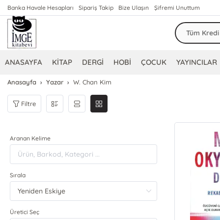
Banka Havale Hesapları
Sipariş Takip
Bize Ulaşın
Şifremi Unuttum
ANASAYFA
KİTAP
DERGİ
HOBİ
ÇOCUK
YAYINCILAR
Anasayfa
Yazar
W. Chan Kim
Filtre
Aranan Kelime
Sırala
Üretici Seç