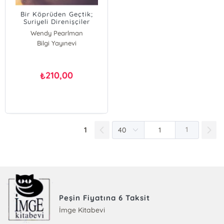
Bir Köprüden Geçtik;
Suriyeli Direnişçiler
Anlatıyor
Wendy Pearlman
Bilgi Yayınevi
210,00
₺
1
1
Peşin Fiyatına 6 Taksit
İmge Kitabevi