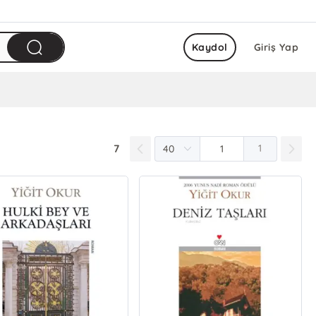
Kaydol
Giriş Yap
7
1