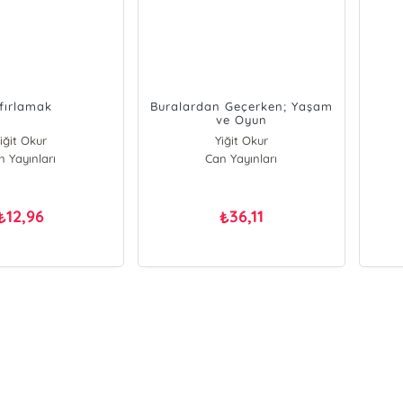
ıfırlamak
Buralardan Geçerken; Yaşam
ve Oyun
iğit Okur
Yiğit Okur
n Yayınları
Can Yayınları
12,96
36,11
₺
₺