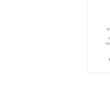
S
Y
Ca