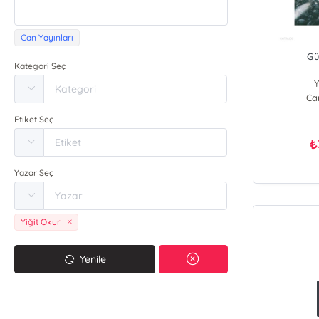
Can Yayınları
Gü
Kategori Seç
Y
Ca
Etiket Seç
₺
Yazar Seç
Yiğit Okur
Yenile