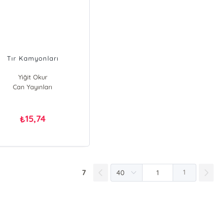
Tır Kamyonları
Yiğit Okur
Can Yayınları
15,74
₺
7
1