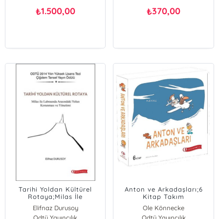
1.500,00
370,00
₺
₺
Tarihi Yoldan Kültürel
Anton ve Arkadaşları;6
Rotaya;Milas İle
Kitap Takım
Labraunda Arasındaki
Elifnaz Durusoy
Ole Könnecke
Yolun Korunması ve
Odtü Yayıncılık
Odtü Yayıncılık
Yönetimi