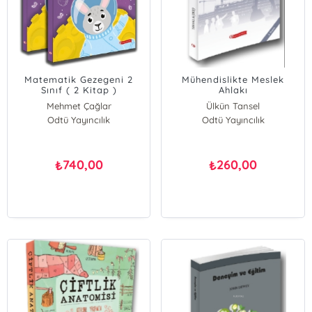
Matematik Gezegeni 2
Mühendislikte Meslek
Sınıf ( 2 Kitap )
Ahlakı
Mehmet Çağlar
Ülkün Tansel
Ülkü Doğancıoğlu
Odtü Yayıncılık
Odtü Yayıncılık
740,00
260,00
₺
₺