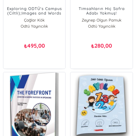
Exploring ODTÜ's Campus
Timsahların Hiç Sofra
(Ciltli);Images and Words
Adabı Yokmuş!
Çağlar Kök
Zeynep Olgun Pamuk
Odtü Yayıncılık
Odtü Yayıncılık
495,00
280,00
₺
₺