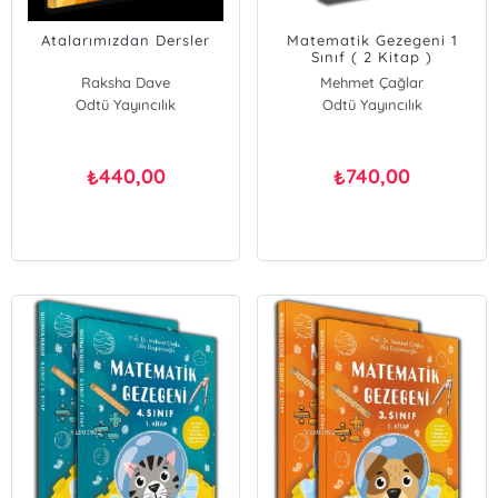
Atalarımızdan Dersler
Matematik Gezegeni 1
Sınıf ( 2 Kitap )
Raksha Dave
Mehmet Çağlar
Odtü Yayıncılık
Ülkü Doğancıoğlu
Odtü Yayıncılık
440,00
740,00
₺
₺