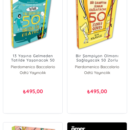
13 Yaşına Gelmeden
Bir Şampiyon Olmanı
Tatilde Yaşanacak 50
Sağlayacak 50 Zorlu
Macera İçin Kılavuz
Görev İçin Kılavuz
Pierdomenico Baccalario
Pierdomenico Baccalario
Odtü Yayıncılık
Lucia Stipari
Odtü Yayıncılık
495,00
495,00
₺
₺