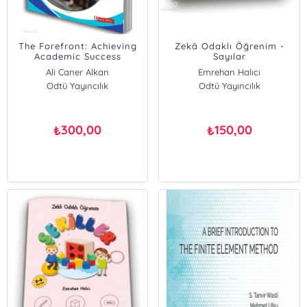
The Forefront: Achieving
Zekâ Odaklı Öğrenim -
Academic Success
Sayılar
Ali Caner Alkan
Emrehan Halıcı
Odtü Yayıncılık
Sinem Bür
Odtü Yayıncılık
300,00
150,00
₺
₺