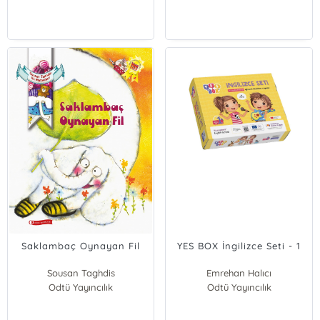
Saklambaç Oynayan Fil
YES BOX İngilizce Seti - 1
Sousan Taghdis
Emrehan Halıcı
Odtü Yayıncılık
Paşa Tevfik Cephe
Odtü Yayıncılık
Kemal Sinan Özmen
Cem Balçıkanlı