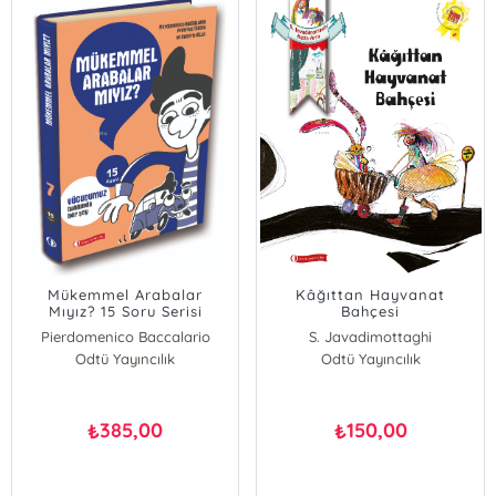
Mükemmel Arabalar
Kâğıttan Hayvanat
Mıyız? 15 Soru Serisi
Bahçesi
Pierdomenico Baccalario
S. Javadimottaghi
Federico Taddia
Odtü Yayıncılık
Odtü Yayıncılık
385,00
150,00
₺
₺