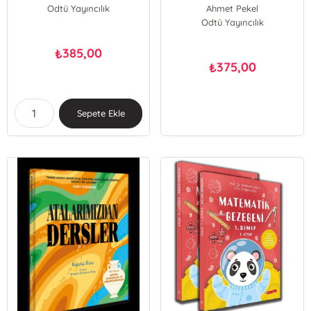
Önlemler
Federica Taddia
Odtü Yayıncılık
Ahmet Pekel
Claudia Pasquero
Odtü Yayıncılık
385,00
₺
375,00
₺
Sepete Ekle