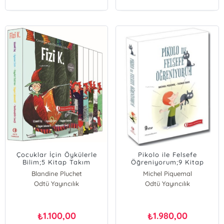
Çocuklar İçin Öykülerle
Pikolo ile Felsefe
Bilim;5 Kitap Takım
Öğreniyorum;9 Kitap
Takım
Blandine Pluchet
Michel Piquemal
Odtü Yayıncılık
Odtü Yayıncılık
Thomas Baas
1.100,00
1.980,00
₺
₺