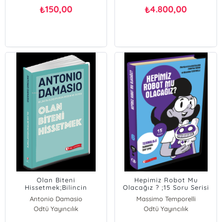
150,00
4.800,00
₺
₺
Olan Biteni
Hepimiz Robot Mu
Hissetmek;Bilincin
Olacağız ? ;15 Soru Serisi
Oluşumunda Beden ve
Antonio Damasio
Massimo Temporelli
Duygu
Odtü Yayıncılık
Federica Taddia
Odtü Yayıncılık
Pierdomenico Baccalario