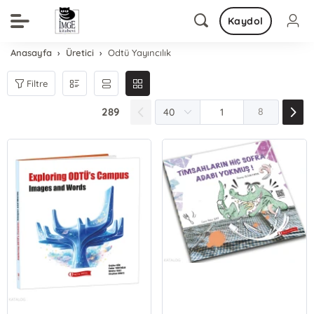
Kaydol
Anasayfa
Üretici
Odtü Yayıncılık
Filtre
289
8