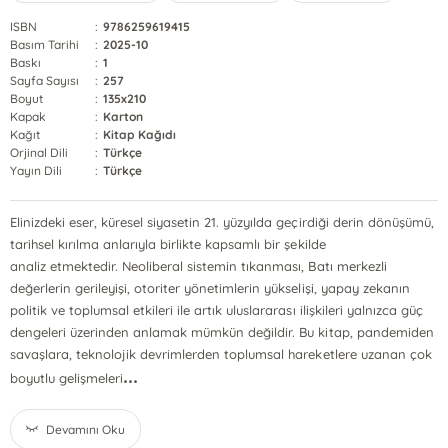
ISBN
:
9786259619415
Basım Tarihi
:
2025-10
Baskı
:
1
Sayfa Sayısı
:
257
Boyut
:
135x210
Kapak
:
Karton
Kağıt
:
Kitap Kağıdı
Orjinal Dili
:
Türkçe
Yayın Dili
:
Türkçe
Elinizdeki eser, küresel siyasetin 21. yüzyılda geçirdiği derin dönüşümü,
tarihsel kırılma anlarıyla birlikte kapsamlı bir şekilde
analiz etmektedir. Neoliberal sistemin tıkanması, Batı merkezli
değerlerin gerileyişi, otoriter yönetimlerin yükselişi, yapay zekanın
politik ve toplumsal etkileri ile artık uluslararası ilişkileri yalnızca güç
dengeleri üzerinden anlamak mümkün değildir. Bu kitap, pandemiden
savaşlara, teknolojik devrimlerden toplumsal hareketlere uzanan çok
...
boyutlu gelişmeleri
Devamını Oku