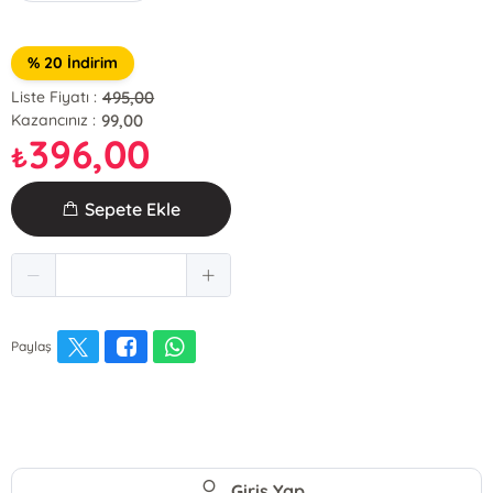
% 20 İndirim
495,00
Liste Fiyatı :
99,00
Kazancınız :
396,00
₺
Sepete Ekle
Paylaş
Giriş Yap