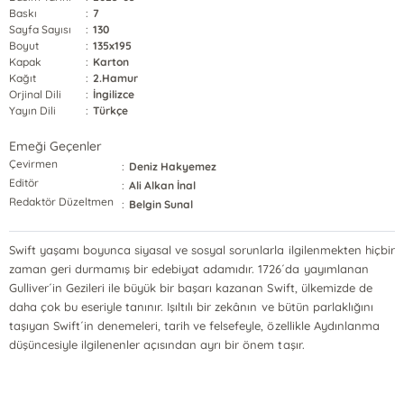
Baskı
:
7
Sayfa Sayısı
:
130
Boyut
:
135x195
Kapak
:
Karton
Kağıt
:
2.Hamur
Orjinal Dili
:
İngilizce
Yayın Dili
:
Türkçe
Emeği Geçenler
Çevirmen
:
Deniz Hakyemez
Editör
:
Ali Alkan İnal
Redaktör Düzeltmen
:
Belgin Sunal
Swift yaşamı boyunca siyasal ve sosyal sorunlarla ilgilenmekten hiçbir
zaman geri durmamış bir edebiyat adamıdır. 1726´da yayımlanan
Gulliver´in Gezileri ile büyük bir başarı kazanan Swift, ülkemizde de
daha çok bu eseriyle tanınır. Işıltılı bir zekânın ve bütün parlaklığını
taşıyan Swift´in denemeleri, tarih ve felsefeyle, özellikle Aydınlanma
düşüncesiyle ilgilenenler açısından ayrı bir önem taşır.