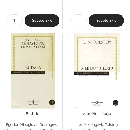
Sepete Ekle
Sepete Ekle
Budala
Aile Mutluluğu
Fyodor Mihayloviç Dostoyevski
Lev Nikolayeviç Tolstoy