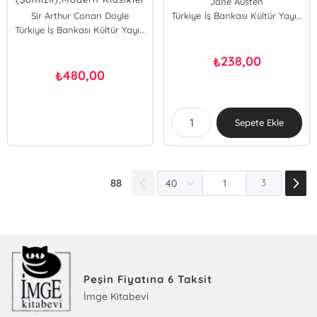
Jane Austen
Serisi - 5
Sir Arthur Conan Doyle
Türkiye İş Bankası Kültür Yayınları
Türkiye İş Bankası Kültür Yayınları
238,00
₺
480,00
₺
Sepete Ekle
88
3
Peşin Fiyatına 6 Taksit
İmge Kitabevi