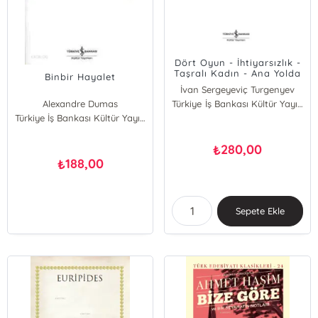
Dört Oyun - İhtiyarsızlık -
Taşralı Kadın - Ana Yolda
Binbir Hayalet
Konuşma - Sorrento'da
İvan Sergeyeviç Turgenyev
Bir Akşam
Alexandre Dumas
Türkiye İş Bankası Kültür Yayınları
Türkiye İş Bankası Kültür Yayınları
280,00
₺
188,00
₺
Sepete Ekle