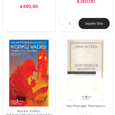
280,00
₺
480,00
₺
Sepete Ekle
Northanger Manastırı
Korku Vadisi
(Şömizli);Modern Klasikler