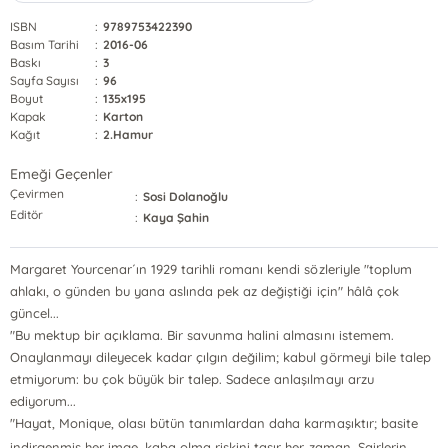
ISBN
:
9789753422390
Basım Tarihi
:
2016-06
Baskı
:
3
Sayfa Sayısı
:
96
Boyut
:
135x195
Kapak
:
Karton
Kağıt
:
2.Hamur
Emeği Geçenler
Çevirmen
:
Sosi Dolanoğlu
Editör
:
Kaya Şahin
Margaret Yourcenar´ın 1929 tarihli romanı kendi sözleriyle "toplum
ahlakı, o günden bu yana aslında pek az değiştiği için" hâlâ çok
güncel...
"Bu mektup bir açıklama. Bir savunma halini almasını istemem.
Onaylanmayı dileyecek kadar çılgın değilim; kabul görmeyi bile talep
etmiyorum: bu çok büyük bir talep. Sadece anlaşılmayı arzu
ediyorum...
"Hayat, Monique, olası bütün tanımlardan daha karmaşıktır; basite
...
indirgenmiş her imge, kaba olma riskini taşır her zaman. Şairlerin