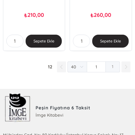
210,00
260,00
₺
₺
Sepete Ekle
Sepete Ekle
12
1
Peşin Fiyatına 6 Taksit
İmge Kitabevi