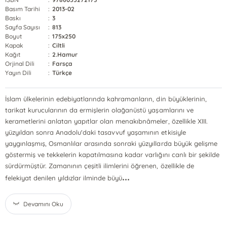
Basım Tarihi
:
2013-02
Baskı
:
3
Sayfa Sayısı
:
813
Boyut
:
175x250
Kapak
:
Ciltli
Kağıt
:
2.Hamur
Orjinal Dili
:
Farsça
Yayın Dili
:
Türkçe
İslam ülkelerinin edebiyatlarında kahramanların, din büyüklerinin,
tarikat kurucularının da ermişlerin olağanüstü yaşamlarını ve
kerametlerini anlatan yapıtlar olan menakıbnâmeler, özellikle XIII.
yüzyıldan sonra Anadolu'daki tasavvuf yaşamının etkisiyle
yaygınlaşmış, Osmanlılar arasında sonraki yüzyıllarda büyük gelişme
göstermiş ve tekkelerin kapatılmasına kadar varlığını canlı bir şekilde
sürdürmüştür. Zamanının çeşitli ilimlerini öğrenen, özellikle de
...
felekiyat denilen yıldızlar ilminde büyü
Devamını Oku