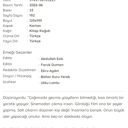
Basım Tarihi
:
2026-06
Baskı
:
23
Sayfa Sayısı
:
192
Boyut
:
125x195
Kapak
:
Karton
Kağıt
:
Kitap Kağıdı
Orjinal Dili
:
Türkçe
Yayın Dili
:
Türkçe
Emeği Geçenler
Editör
:
Abdullah Ezik
Editör
:
Faruk Duman
Redaktör Düzeltmen
:
Ebru Aydın
Dizgici / Mizanpaj
:
Bahar Kuru Yerek
Grafiker
:
Utku Lomlu
Düşünüyordu: “Çağımızda geçmiş yüzyılların bilmediği, kısa ömürlü bir
yaratık yaşıyor. Sinemadan çıkmış insan. Gördüğü film ona bir şeyler
yapmış. Salt çıkarını düşünen kişi değil. İnsanlarla barışık. Onun büyük
işler yapacağı umulur. Ama beş-on dakikada ölüyor.