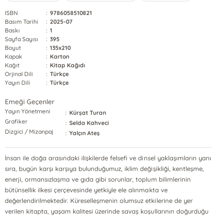
ISBN
:
9786058510821
Basım Tarihi
:
2025-07
Baskı
:
1
Sayfa Sayısı
:
395
Boyut
:
135x210
Kapak
:
Karton
Kağıt
:
Kitap Kağıdı
Orjinal Dili
:
Türkçe
Yayın Dili
:
Türkçe
Emeği Geçenler
Yayın Yönetmeni
:
Kürşat Turan
Grafiker
:
Selda Kahveci
Dizgici / Mizanpaj
:
Yalçın Ateş
İnsan ile doğa arasındaki ilişkilerde felsefi ve dinsel yaklaşımların yanı
sıra, bugün karşı karşıya bulunduğumuz, iklim değişikliği, kentleşme,
enerji, ormansızlaşma ve gıda gibi sorunlar, toplum bilimlerinin
bütünsellik ilkesi çerçevesinde yetkiyle ele alınmakta ve
değerlendirilmektedir. Küreselleşmenin olumsuz etkilerine de yer
verilen kitapta, yaşam kalitesi üzerinde savaş koşullarının doğurduğu