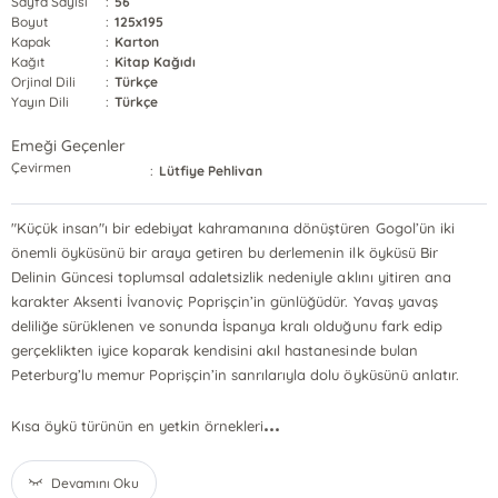
Sayfa Sayısı
:
56
Boyut
:
125x195
Kapak
:
Karton
Kağıt
:
Kitap Kağıdı
Orjinal Dili
:
Türkçe
Yayın Dili
:
Türkçe
Emeği Geçenler
Çevirmen
:
Lütfiye Pehlivan
"Küçük insan"ı bir edebiyat kahramanına dönüştüren Gogol’ün iki
önemli öyküsünü bir araya getiren bu derlemenin ilk öyküsü Bir
Delinin Güncesi toplumsal adaletsizlik nedeniyle aklını yitiren ana
karakter Aksenti İvanoviç Poprişçin’in günlüğüdür. Yavaş yavaş
deliliğe sürüklenen ve sonunda İspanya kralı olduğunu fark edip
gerçeklikten iyice koparak kendisini akıl hastanesinde bulan
Peterburg’lu memur Poprişçin’in sanrılarıyla dolu öyküsünü anlatır.
...
Kısa öykü türünün en yetkin örnekleri
Devamını Oku